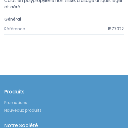
Calot en polypropylène non tissé, à usage unique, léger
et aéré.
Général
Référence
1877022
Produits
Promotions
Nouveaux produits
Notre Société