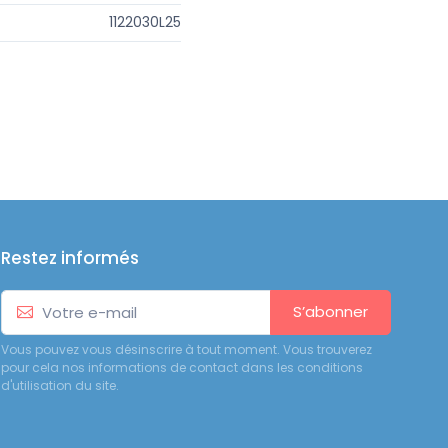
1122030L25
Restez informés
S’abonner
Vous pouvez vous désinscrire à tout moment. Vous trouverez
pour cela nos informations de contact dans les conditions
d'utilisation du site.