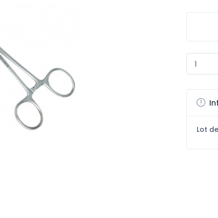
In
Lot d