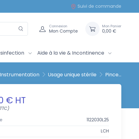
Suivi de commande
Connexion
Mon Panier
Mon Compte
0,00 €
sinfection
Aide à la vie & Incontinence
Instrumentation
Usage unique stérile
Pince...
0 € HT
 TTC)
e
1122030L25
LCH