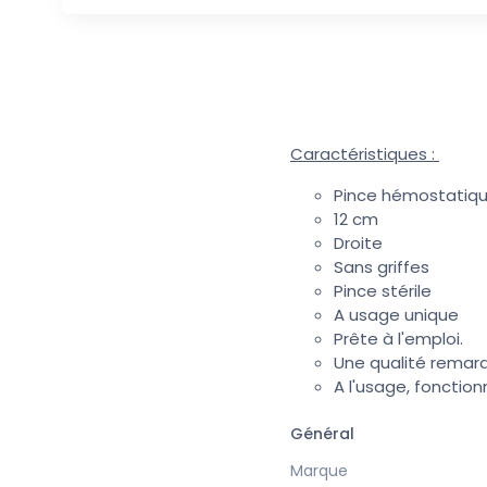
Caractéristiques :
Pince hémostatique
12 cm
Droite
Sans griffes
Pince stérile
A usage unique
Prête à l'emploi.
Une qualité remar
A l'usage, fonctio
Général
Marque