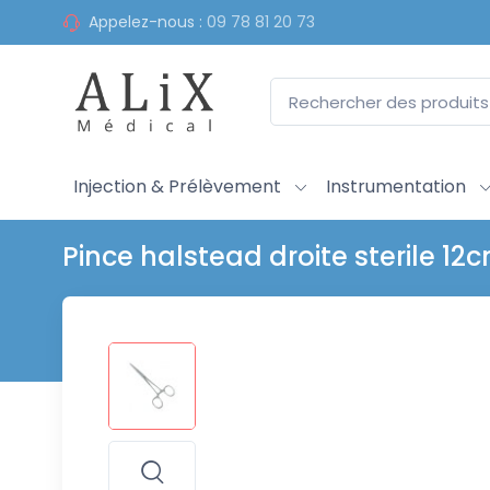
Appelez-nous :
09 78 81 20 73
Injection & Prélèvement
Instrumentation
Pince halstead droite sterile 12