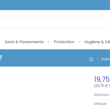
Soins & Pansements
Protection
Hygiène & Dé
T
Inst
19,7
(23,70 € 
Référenc
Marque