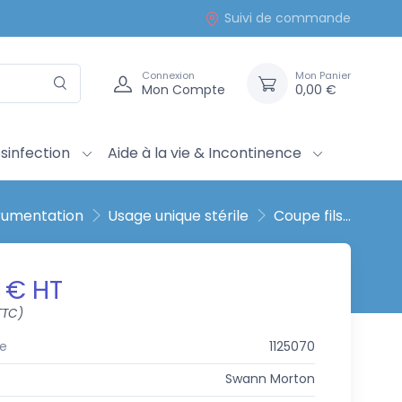
Suivi de commande
Connexion
Mon Panier
Mon Compte
0,00 €
sinfection
Aide à la vie & Incontinence
rumentation
Usage unique stérile
Coupe fils...
5 € HT
TTC)
e
1125070
Swann Morton