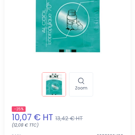
Zoom
-25%
10,07 € HT
13,42 € HT
(12,08 € TTC)