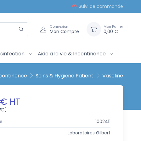
Suivi de commande
Connexion
Mon Panier
Mon Compte
0,00 €
sinfection
Aide à la vie & Incontinence
Incontinence
Soins & Hygiène Patient
Vaseline
 € HT
TC)
e
1002411
Laboratoires Gilbert