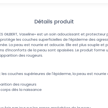
Détails produit
ES GILBERT, Vaseline» est un soin adoucissant et protecteur
e protège les couches superficielles de l’épiderme des agres
née. La peau est nourrie et adoucie. Elle est plus souple et p
ons d’inconforts de la peau sont apaisées. Le produit forme u
’apparition des rougeurs.
 les couches supérieures de l'épiderme, la peau est nourrie 
parition des rougeurs
t corps dès la naissance
ux fois par jour sur les zones asséchées de la peau