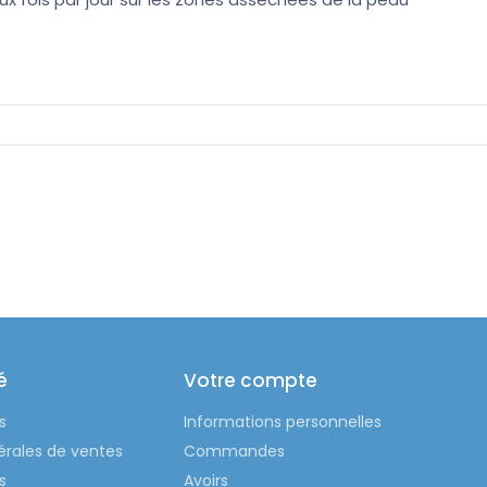
é
Votre compte
s
Informations personnelles
érales de ventes
Commandes
s
Avoirs