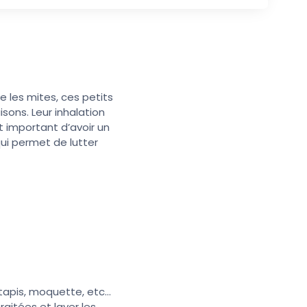
e les mites, ces petits
sons. Leur inhalation
t important d’avoir un
qui permet de lutter
tapis, moquette, etc...
raitées et laver les