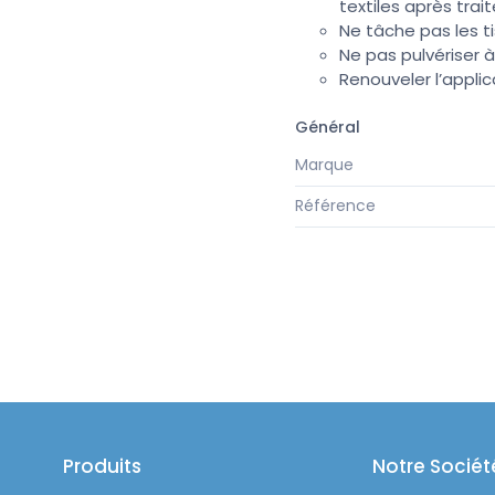
textiles après tra
Ne tâche pas les ti
Ne pas pulvériser à
Renouveler l’applic
Général
Marque
Référence
Produits
Notre Sociét