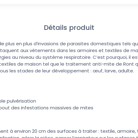
Détails produit
de plus en plus d’invasions de parasites domestiques tels qu
ttaquent aux vêtements dans les armoires et textiles de mai
gies au niveau du système respiratoire. C’est pourquoi, il es
 textiles de maison tel que le traitement anti-mite de Ront 
ous les stades de leur développement : œuf, larve, adulte.
le pulvérisation
 bout des infestations massives de mites
ent à environ 20 cm des surfaces à traiter : textile, armoire, 
lication, aérer la pièce, passer l’aspirateur sur les surfaces t