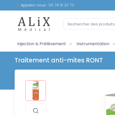
Appelez-nous :
09 78 81 20 73
Injection & Prélèvement
Instrumentation
Traitement anti-mites RONT