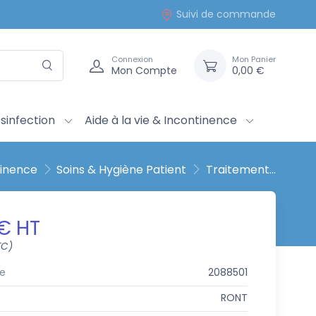
Suivi de commande
Connexion
Mon Panier
Mon Compte
0,00 €
sinfection
Aide à la vie & Incontinence
tinence
Soins & Hygiène Patient
Traitement...
 € HT
TC)
e
2088501
RONT