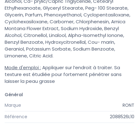
Alcohol, Ca- prylic/Capric Triglyceride, Cetearyl
Ethylhexanoate, Glyceryl Stearate, Peg- 100 Stearate,
Glycerin, Parfum, Phenoxyethanol, Cyclopentasiloxane,
Cyclohexasiloxane, Carbomer, Chlorphenesin, Arnica
Montana Flower Extract, Sodium Hydroxide, Benzyl
Alcohol, Citronellol, Linalool, Alpha-Isomethyl Ionone,
Benzyl Benzoate, Hydroxycitronellal, Cou- marin,
Geraniol, Potassium Sorbate, Sodium Benzoate,
Limonene, Citric Acid.
Mode d'emploi :
Appliquer sur l’endroit à traiter. Sa
texture est étudiée pour fortement pénétrer sans
laisser la peau grasse
Général
Marque
RONT
Référence
2088526L10