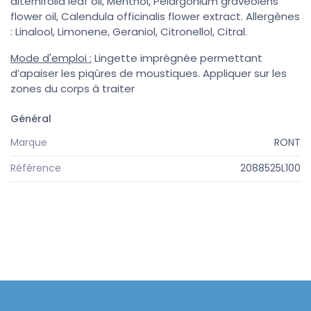
alternifolia leaf oil, Menthol, Pelargonium graveolens
flower oil, Calendula officinalis flower extract. Allergènes
: Linalool, Limonene, Geraniol, Citronellol, Citral.
Mode d'emploi :
Lingette imprégnée permettant
d’apaiser les piqûres de moustiques. Appliquer sur les
zones du corps à traiter
Général
Marque
RONT
Référence
2088525L100