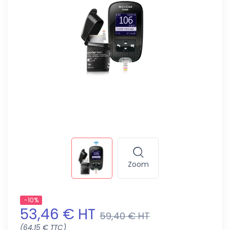
Zoom
-10%
53,46 € HT
59,40 € HT
(64,15 € TTC)