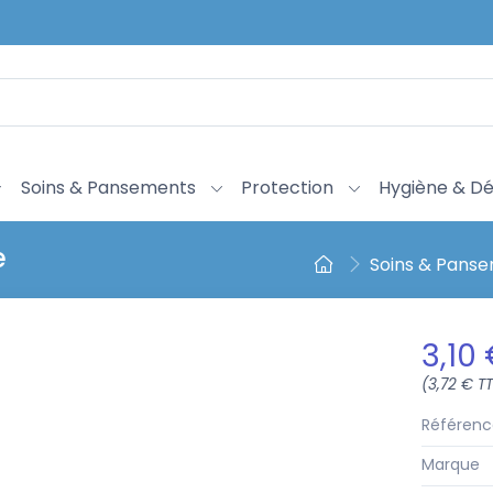
Soins & Pansements
Protection
Hygiène & Dé
e
Soins & Pans
3,10
(3,72 € T
Référenc
Marque