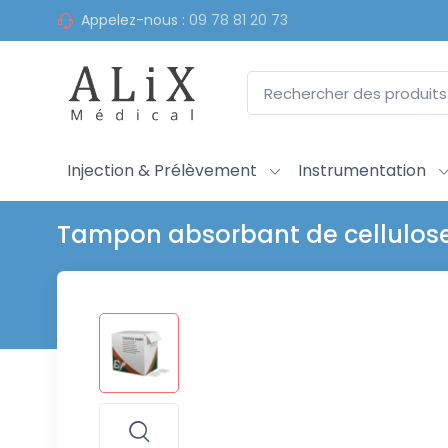
Appelez-nous :
09 78 81 20 73
Injection & Prélèvement
Instrumentation
Tampon absorbant de cellulos