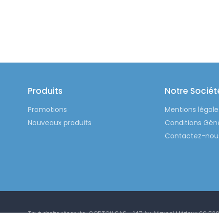
Produits
Notre Sociét
Promotions
Mentions légale
Nouveaux produits
Conditions Gén
Contactez-nou
Tout droits réservés. CORTON SAS - 147 Av. Marcel Mérieux 69 53