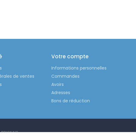
é
Votre compte
s
Informations personnelles
érales de ventes
Commandes
s
Avoirs
Adresses
Bons de réduction
0 BRIGNAIS