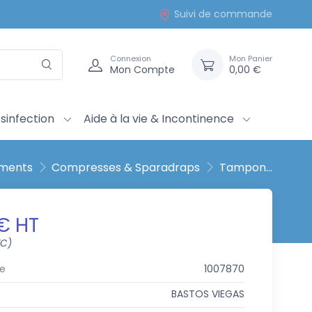
Suivi de commande
Connexion
Mon Panier
Mon Compte
0,00 €
sinfection
Aide à la vie & Incontinence
ements
Compresses & Sparadraps
Tampon...
 € HT
TC)
e
1007870
BASTOS VIEGAS