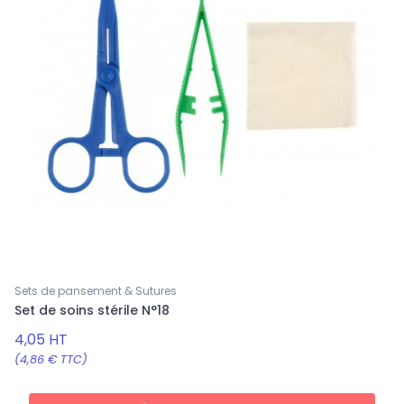
Sets de pansement & Sutures
Set de soins stérile N°18
4,05 HT
(4,86 € TTC)